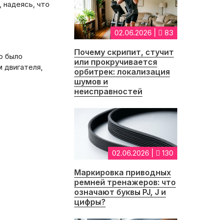
 надеясь, что
02.06.2026 |
83
Почему скрипит, стучит
о было
или прокручивается
 двигателя,
орбитрек: локализация
шумов и
неисправностей
02.06.2026 |
130
Маркировка приводных
ремней тренажеров: что
означают буквы PJ, J и
цифры?