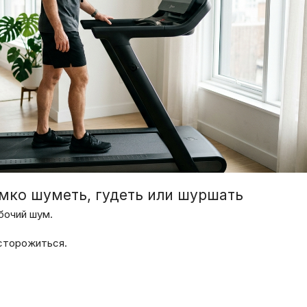
мко шуметь, гудеть или шуршать
бочий шум.
асторожиться.