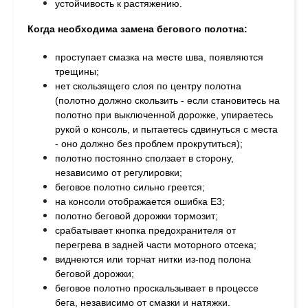
устойчивость к растяжению.
Когда необходима замена бегового полотна:
проступает смазка на месте шва, п
оявляются
трещины;
н
ет скользящего слоя по центру полотна
(полотно должно скользить - если становитесь на
полотно при выключенной дорожке, упираетесь
рукой о консоль, и пытаетесь сдвинуться с места
- оно должно без проблем прокрутиться);
п
олотно постоянно сползает в сторону,
независимо от регулировки;
б
еговое полотно сильно греется;
на консоли отображается ошибка Е3;
полотно беговой дорожки тормозит;
с
рабатывает кнопка предохранителя от
перегрева в задней части моторного отсека;
в
иднеются или торчат нитки из-под полона
беговой дорожки;
беговое п
олотно проскальзывает в процессе
бега, независимо от смазки и натяжки.