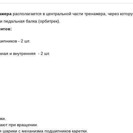
ажера
располагается в центральной части тренажера, через котору
ли педальная балка (орбитрек).
ентов:
ипников - 2 шт.
ная и внутренняя - 2 шт.
ки.
вают при вращении.
я шарики с механизма подшипников каретки.