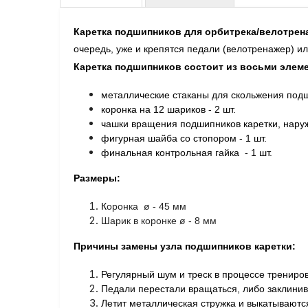
Каретка подшипников для орбитрека/велотрен
очередь, уже и крепятся педали (велотренажер) и
Каретка подшипников состоит из восьми элем
металлические стаканы для скольжения подш
коронка на 12 шариков - 2 шт.
чашки вращения подшипников каретки, наруж
фигурная шайба со стопором - 1 шт.
финальная контрольная гайка - 1 шт.
Размеры:
​К
оронка ø - 45 мм
Шарик в коронке ø - 8 мм
Причины замены узла подшипников каретки:
Регулярный шум и треск в процессе трениров
Педали перестали вращаться, либо заклини
Летит металлическая стружка и выкатываютс