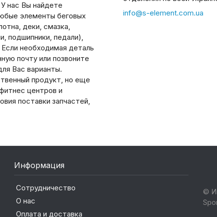
 У нас Вы найдете
info@s-element.com.ua
юбые элементы беговых
отна, деки, смазка,
, подшипники, педали),
. Если необходимая деталь
нную почту или позвоните
ля Вас варианты.
ственный продукт, но еще
 фитнес центров и
овия поставки запчастей,
Информация
Сотрудничество
© И
О нас
Spo
Оплата и доставка