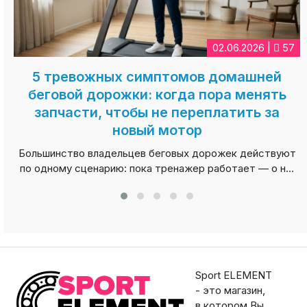
02.06.2026 |
57
5 тревожных симптомов домашней
беговой дорожки: когда пора менять
запчасти, чтобы не переплатить за
новый мотор
Б
Большинство владельцев беговых дорожек действуют
по одному сценарию: пока тренажер работает — о н...
Sport ELEMENT
- это магазин,
в котором Вы