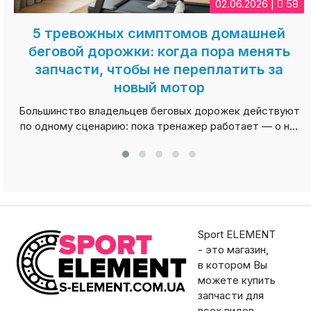
02.06.2026 |
84
Какая смазка нужна для беговой
дорожки и как правильно её наносить:
полная инструкция по уходу
Большинство владельцев беговых дорожек вспоминают
о техническом обслуживании только тогда, когда ...
Sport ELEMENT
- это магазин,
в котором Вы
можете купить
запчасти для
всех видов