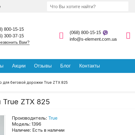
е
8) 800-15-15
(068) 800-15-15
6) 300-37-15
info@s-element.com.ua
езвонить Вам?
ды
Акции
Отзывы
Блог
Контакты
о для беговой дорожки True ZTX 825
 True ZTX 825
Производитель:
True
Модель:
1396
Наличие:
Есть в наличии