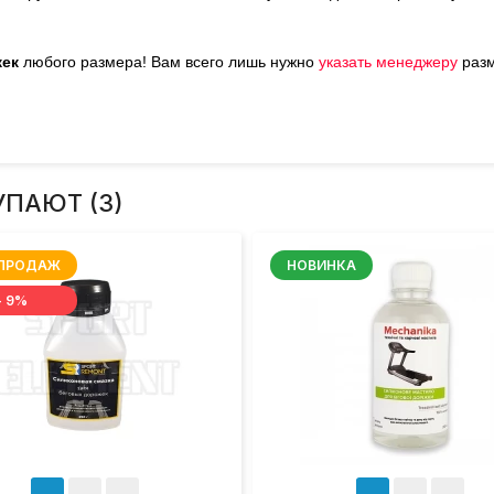
жек
любого размера!
Вам всего лишь нужно
у
казать менеджеру
раз
УПАЮТ (3)
 ПРОДАЖ
НОВИНКА
- 9%