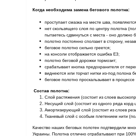
Когда необходима замена бегового полотна:
проступает смазка на месте шва, п
оявляютс
н
ет скользящего слоя по центру полотна (по
пытаетесь сдвинуться с места - оно должно б
п
олотно постоянно сползает в сторону, неза
б
еговое полотно сильно греется;
на консоли отображается ошибка Е3;
полотно беговой дорожки тормозит;
с
рабатывает кнопка предохранителя от перег
в
иднеются или торчат нитки из-под полона б
беговое п
олотно проскальзывает в процессе 
Состав полотна:
Слой растяжения (состоит из слоев высокоп
Несущий слой (состоит из одного ряда корд-ш
Амортизирующий слой (состоит из слоев рез
Тканевый слой с особым плетением нити (по
Качество наших беговых полотен подтвердили мно
Украины. Полотна отлично отрабатывают при 100% 