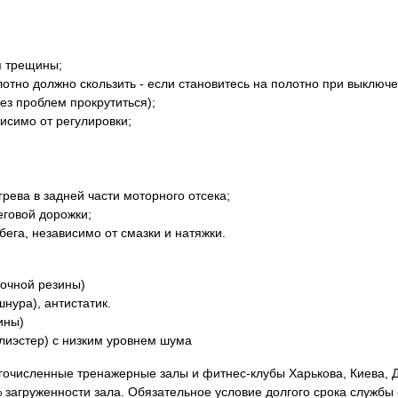
я трещины;
лотно должно скользить - если становитесь на полотно при выключе
ез проблем прокрутиться);
висимо от регулировки;
рева в задней части моторного отсека;
еговой дорожки;
бега, независимо от смазки и натяжки.
рочной резины)
нура), антистатик.
ины)
лиэстер) с низким уровнем шума
гочисленные тренажерные залы и фитнес-клубы Харькова, Киева, Д
загруженности зала. Обязательное условие долгого срока службы 