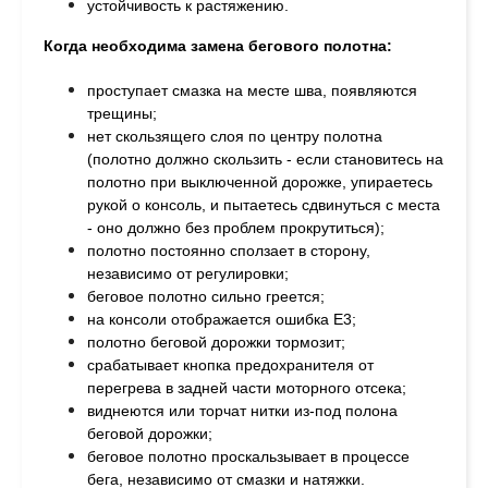
устойчивость к растяжению.
Когда необходима замена бегового полотна:
проступает смазка на месте шва, п
оявляются
трещины;
н
ет скользящего слоя по центру полотна
(полотно должно скользить - если становитесь на
полотно при выключенной дорожке, упираетесь
рукой о консоль, и пытаетесь сдвинуться с места
- оно должно без проблем прокрутиться);
п
олотно постоянно сползает в сторону,
независимо от регулировки;
б
еговое полотно сильно греется;
на консоли отображается ошибка Е3;
полотно беговой дорожки тормозит;
с
рабатывает кнопка предохранителя от
перегрева в задней части моторного отсека;
в
иднеются или торчат нитки из-под полона
беговой дорожки;
беговое п
олотно проскальзывает в процессе
бега, независимо от смазки и натяжки.