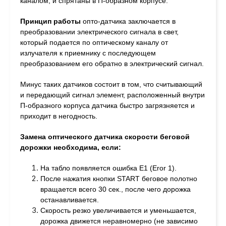
каналом, и спрятаны в П-образном корпусе.
Принцип работы
опто-датчика заключается в
преобразовании электрического сигнала в свет,
который подается по оптическому каналу от
излучателя к приемнику с последующем
преобразованием его обратно в электрический сигнал.
Минус таких датчиков состоит в том, что считывающий
и передающий сигнал элемент, расположенный внутри
П-образного корпуса датчика быстро загрязняется и
приходит в негодность.
Замена оптического датчика скорости беговой
дорожки н
еобходима, если:
На табло появляется ошибка Е1 (Eror 1).
После нажатия кнопки START беговое полотно
вращается всего 30 сек., после чего дорожка
останавливается.
Скорость резко увеличивается и уменьшается,
дорожка движется неравномерно (не зависимо