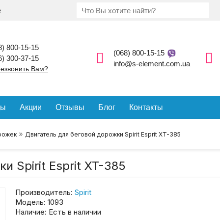
е
8) 800-15-15
(068) 800-15-15
6) 300-37-15
info@s-element.com.ua
езвонить Вам?
ды
Акции
Отзывы
Блог
Контакты
»
рожек
Двигатель для беговой дорожки Spirit Esprit XT-385
 Spirit Esprit XT-385
Производитель:
Spirit
Модель:
1093
Наличие:
Есть в наличии