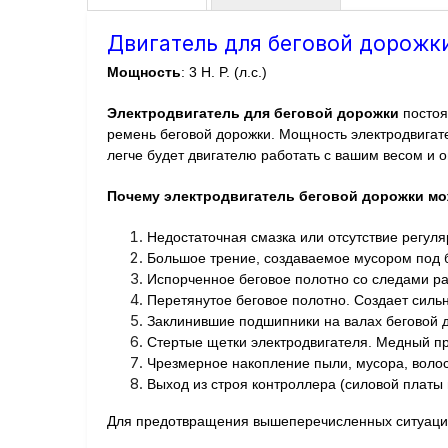
Двигатель для беговой дорожки S
Мощность
: 3 H. P. (л.с.)
Электродвигатель для беговой дорожки
постоя
ремень беговой дорожки. Мощность электродвигате
легче будет двигателю работать с вашим весом и 
Почему электродвигатель беговой дорожки мо
Недостаточная смазка или отсутствие регуля
Большое трение, создаваемое мусором под б
Испорченное беговое полотно со следами ра
Перетянутое беговое полотно. Создает сильн
Заклинившие подшипники на валах беговой 
Стертые щетки электродвигателя. Медный пр
Чрезмерное накопление пыли, мусора, воло
Выход из строя контроллера (силовой платы 
Для предотвращения вышеперечисленных ситуаций