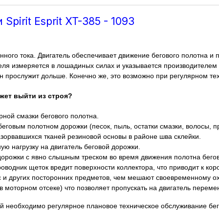
pirit Esprit XT-385 - 1093
нного тока. Двигатель обеспечивает движение бегового полотна и
ля измеряется в лошадиных силах и указывается производителем 1,
он прослужит дольше. Конечно же, это возможно при регулярном т
жет выйти из строя?
рной смазки бегового полотна.
еговым полотном дорожки (песок, пыль, остатки смазки, волосы, 
зорвавшихся тканей резиновой основы в районе шва склейки.
ую нагрузку на двигатель беговой дорожки.
дорожки с явно слышным треском во время движения полотна бего
оводник щеток вредит поверхности коллектора, что приводит к кор
с и других посторонних предметов, чем мешают своевременному о
в моторном отсеке) что позволяет пропускать на двигатель переме
 необходимо регулярное плановое техническое обслуживание бег