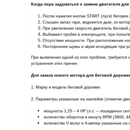
Когда пора задуматься о замене двигателя для
После нажатия кнопки START (пуск) беговое 
Слышен запах гари, виднеется дым, из мотор
При увеличении скорости двигатель беговой 
Выбивают пробки в электрощите, при попытки
Отсутствие мощности. При расположении ног
Посторонние шумы и звуки исходящие при ра
При выявлении одной из этих проблем, требуется 
устранения этих причин.
Для заказа нового мотора для беговой дорожк
1. Марку и модель беговой дорожки.
2. Параметры указанные на наклейке (этикетке дви
мощность 1,25 – 4 HP (л.с. – лошадиных сил
количество оборотов в минуту RPM (3800, 440
количество V вольт и A ампер указанные на н