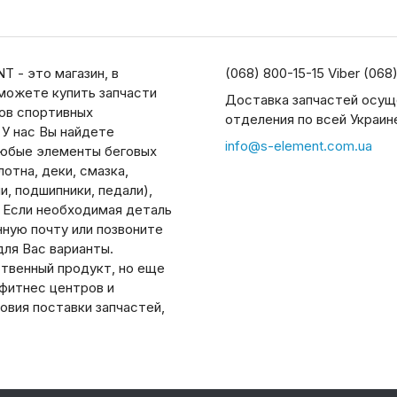
T - это магазин, в
(068) 800-15-15 Viber (068
можете купить запчасти
Доставка запчастей осущ
дов спортивных
отделения по всей Украин
 У нас Вы найдете
info@s-element.com.ua
юбые элементы беговых
отна, деки, смазка,
, подшипники, педали),
. Если необходимая деталь
нную почту или позвоните
ля Вас варианты.
ственный продукт, но еще
 фитнес центров и
овия поставки запчастей,