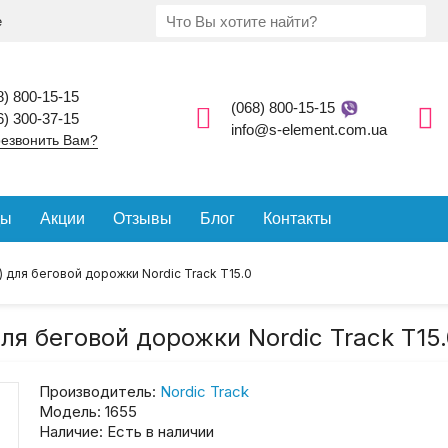
е
8) 800-15-15
(068) 800-15-15
6) 300-37-15
info@s-element.com.ua
езвонить Вам?
ды
Акции
Отзывы
Блог
Контакты
 для беговой дорожки Nordic Track Т15.0
ля беговой дорожки Nordic Track Т15
Производитель:
Nordic Track
Модель:
1655
Наличие:
Есть в наличии