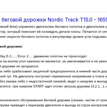
 беговой дорожки Nordic Track Т15.0 - 165
ижний блок) управляет двигателем бегового полотна и двигателем 
ор, который помогает ей охлаждать детали платы. Питается от се
ния скорости бегового полотна и регулировку уровня угла подъема
вой дорожки:
ку E-1;…; Error-1;… движение полотна не происходит.
и на кнопки угол наклона не меняется, не увеличивается и не уме
 дорожки не загорается.
ки либо срабатывает защитный предохранитель в нижней части дор
ный гул. На двигатель поступает переменное напряжение и плата н
ез смазки либо с недостаточной смазкой, ведет к нагрузке и выход
етится, при нажатии START идет отсчет запуска дорожки (3,2,1...), 
ехнического обслуживания беговой дорожки (смазки, чистки от гря
рузка приводит к перегреву двигателя и выходу из строя контролл