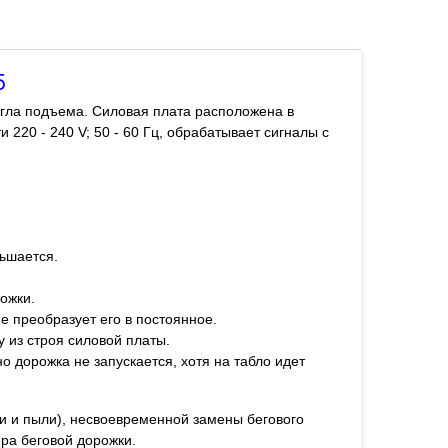
5
угла подъема. Силовая плата расположена в
ти
220 - 240 V; 50 - 60 Гц
, обрабатывает сигналы с
.
ньшается.
ожки.
е преобразует его в постоянное.
у из строя силовой платы.
но дорожка не запускается, хотя на табло идет
зи и пыли), несвоевременной замены бегового
ера беговой дорожки.