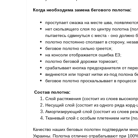
Когда необходима замена бегового полотна:
проступает смазка на месте шва, п
оявляютс
н
ет скользящего слоя по центру полотна (по
пытаетесь сдвинуться с места - оно должно б
п
олотно постоянно сползает в сторону, неза
б
еговое полотно сильно греется;
на консоли отображается ошибка Е3;
полотно беговой дорожки тормозит;
с
рабатывает кнопка предохранителя от перег
в
иднеются или торчат нитки из-под полона б
беговое п
олотно проскальзывает в процессе 
Состав полотна:
Слой растяжения (состоит из слоев высокоп
Несущий слой (состоит из одного ряда корд-ш
Амортизирующий слой (состоит из слоев рез
Тканевый слой с особым плетением нити (по
Качество наших беговых полотен подтвердили мно
Украины. Полотна отлично отрабатывают при 100% 