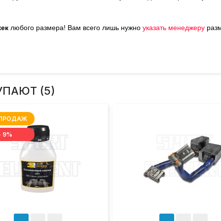
жек
любого размера!
Вам всего лишь нужно
у
казать менеджеру
раз
УПАЮТ (5)
 ПРОДАЖ
- 9%