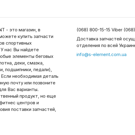
T - это магазин, в
(068) 800-15-15 Viber (068
можете купить запчасти
Доставка запчастей осущ
дов спортивных
отделения по всей Украин
 У нас Вы найдете
info@s-element.com.ua
юбые элементы беговых
отна, деки, смазка,
, подшипники, педали),
. Если необходимая деталь
нную почту или позвоните
ля Вас варианты.
ственный продукт, но еще
 фитнес центров и
овия поставки запчастей,