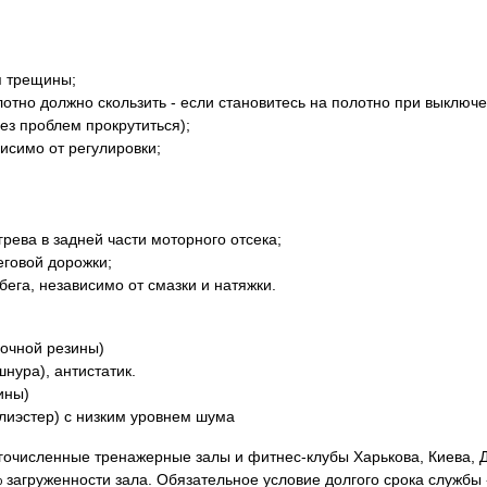
я трещины;
лотно должно скользить - если становитесь на полотно при выключе
ез проблем прокрутиться);
висимо от регулировки;
рева в задней части моторного отсека;
еговой дорожки;
бега, независимо от смазки и натяжки.
рочной резины)
нура), антистатик.
ины)
лиэстер) с низким уровнем шума
гочисленные тренажерные залы и фитнес-клубы Харькова, Киева, Д
загруженности зала. Обязательное условие долгого срока службы 