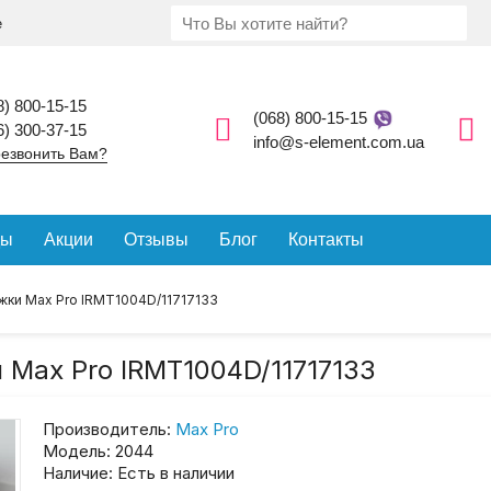
е
8) 800-15-15
(068) 800-15-15
6) 300-37-15
info@s-element.com.ua
езвонить Вам?
ды
Акции
Отзывы
Блог
Контакты
жки Max Pro IRMT1004D/11717133
 Max Pro IRMT1004D/11717133
Производитель:
Max Pro
Модель:
2044
Наличие:
Есть в наличии