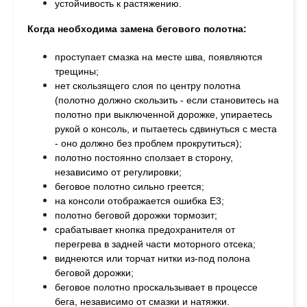
устойчивость к растяжению.
Когда необходима замена бегового полотна:
проступает смазка на месте шва, п
оявляются
трещины;
н
ет скользящего слоя по центру полотна
(полотно должно скользить - если становитесь на
полотно при выключенной дорожке, упираетесь
рукой о консоль, и пытаетесь сдвинуться с места
- оно должно без проблем прокрутиться);
п
олотно постоянно сползает в сторону,
независимо от регулировки;
б
еговое полотно сильно греется;
на консоли отображается ошибка Е3;
полотно беговой дорожки тормозит;
с
рабатывает кнопка предохранителя от
перегрева в задней части моторного отсека;
в
иднеются или торчат нитки из-под полона
беговой дорожки;
беговое п
олотно проскальзывает в процессе
бега, независимо от смазки и натяжки.