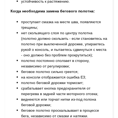
устойчивость к растяжению.
Когда необходима замена бегового полотна:
проступает смазка на месте шва, п
оявляются
трещины;
н
ет скользящего слоя по центру полотна
(полотно должно скользить - если становитесь на
полотно при выключенной дорожке, упираетесь
рукой о консоль, и пытаетесь сдвинуться с места
- оно должно без проблем прокрутиться);
п
олотно постоянно сползает в сторону,
независимо от регулировки;
б
еговое полотно сильно греется;
на консоли отображается ошибка Е3;
полотно беговой дорожки тормозит;
с
рабатывает кнопка предохранителя от
перегрева в задней части моторного отсека;
в
иднеются или торчат нитки из-под полона
беговой дорожки;
беговое п
олотно проскальзывает в процессе
бега, независимо от смазки и натяжки.