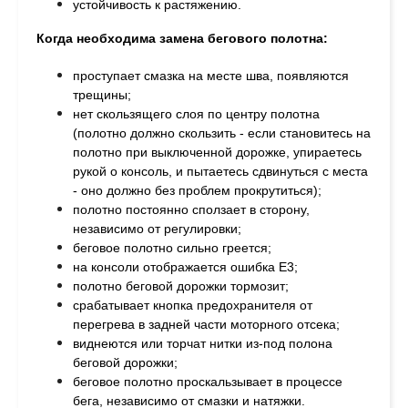
устойчивость к растяжению.
Когда необходима замена бегового полотна:
проступает смазка на месте шва, п
оявляются
трещины;
н
ет скользящего слоя по центру полотна
(полотно должно скользить - если становитесь на
полотно при выключенной дорожке, упираетесь
рукой о консоль, и пытаетесь сдвинуться с места
- оно должно без проблем прокрутиться);
п
олотно постоянно сползает в сторону,
независимо от регулировки;
б
еговое полотно сильно греется;
на консоли отображается ошибка Е3;
полотно беговой дорожки тормозит;
с
рабатывает кнопка предохранителя от
перегрева в задней части моторного отсека;
в
иднеются или торчат нитки из-под полона
беговой дорожки;
беговое п
олотно проскальзывает в процессе
бега, независимо от смазки и натяжки.