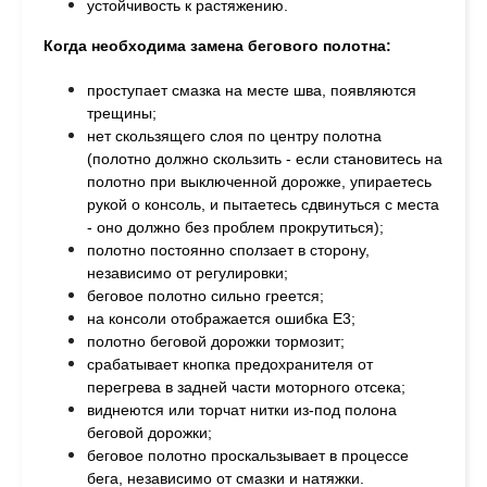
устойчивость к растяжению.
Когда необходима замена бегового полотна:
проступает смазка на месте шва, п
оявляются
трещины;
н
ет скользящего слоя по центру полотна
(полотно должно скользить - если становитесь на
полотно при выключенной дорожке, упираетесь
рукой о консоль, и пытаетесь сдвинуться с места
- оно должно без проблем прокрутиться);
п
олотно постоянно сползает в сторону,
независимо от регулировки;
б
еговое полотно сильно греется;
на консоли отображается ошибка Е3;
полотно беговой дорожки тормозит;
с
рабатывает кнопка предохранителя от
перегрева в задней части моторного отсека;
в
иднеются или торчат нитки из-под полона
беговой дорожки;
беговое п
олотно проскальзывает в процессе
бега, независимо от смазки и натяжки.