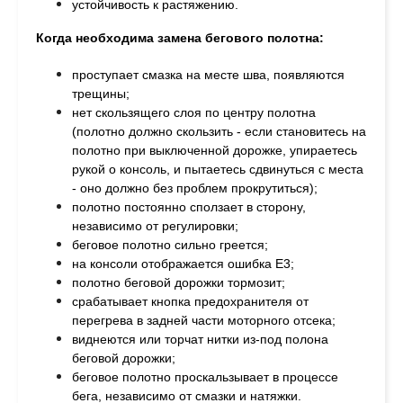
устойчивость к растяжению.
Когда необходима замена бегового полотна:
проступает смазка на месте шва, п
оявляются
трещины;
н
ет скользящего слоя по центру полотна
(полотно должно скользить - если становитесь на
полотно при выключенной дорожке, упираетесь
рукой о консоль, и пытаетесь сдвинуться с места
- оно должно без проблем прокрутиться);
п
олотно постоянно сползает в сторону,
независимо от регулировки;
б
еговое полотно сильно греется;
на консоли отображается ошибка Е3;
полотно беговой дорожки тормозит;
с
рабатывает кнопка предохранителя от
перегрева в задней части моторного отсека;
в
иднеются или торчат нитки из-под полона
беговой дорожки;
беговое п
олотно проскальзывает в процессе
бега, независимо от смазки и натяжки.