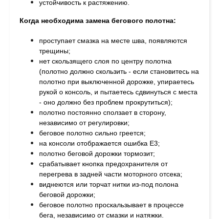
устойчивость к растяжению.
Когда необходима замена бегового полотна:
проступает смазка на месте шва, п
оявляются
трещины;
н
ет скользящего слоя по центру полотна
(полотно должно скользить - если становитесь на
полотно при выключенной дорожке, упираетесь
рукой о консоль, и пытаетесь сдвинуться с места
- оно должно без проблем прокрутиться);
п
олотно постоянно сползает в сторону,
независимо от регулировки;
б
еговое полотно сильно греется;
на консоли отображается ошибка Е3;
полотно беговой дорожки тормозит;
с
рабатывает кнопка предохранителя от
перегрева в задней части моторного отсека;
в
иднеются или торчат нитки из-под полона
беговой дорожки;
беговое п
олотно проскальзывает в процессе
бега, независимо от смазки и натяжки.