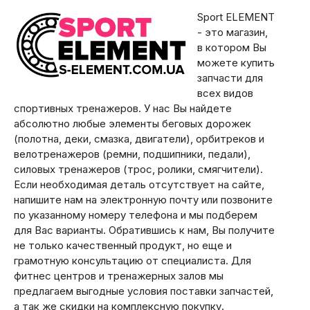
Sport ELEMENT
- это магазин,
в котором Вы
можете купить
запчасти для
всех видов
спортивных тренажеров. У нас Вы найдете
абсолютно любые элементы беговых дорожек
(полотна, деки, смазка, двигатели), орбитреков и
велотренажеров (ремни, подшипники, педали),
силовых тренажеров (трос, ролики, смягчители).
Если необходимая деталь отсутствует на сайте,
напишите нам на электронную почту или позвоните
по указанному номеру телефона и мы подберем
для Вас варианты. Обратившись к нам, Вы получите
не только качественный продукт, но еще и
грамотную консультацию от специалиста. Для
фитнес центров и тренажерных залов мы
предлагаем выгодные условия поставки запчастей,
а так же скидки на комплексную покупку.