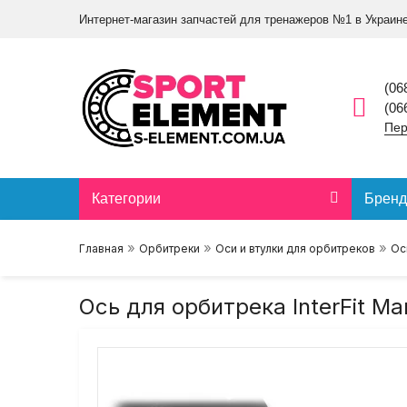
Интернет-магазин запчастей для тренажеров №1 в Украин
(06
(06
Пер
Категории
Брен
»
»
»
Главная
Орбитреки
Оси и втулки для орбитреков
Ос
Ось для орбитрека InterFit Mar