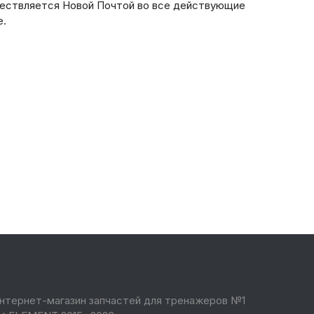
ествляется Новой Почтой во все действующие
е.
нтернет-магазин запчастей для тренажеров №1