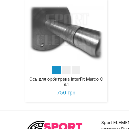
Ось для орбитрека InterFit Marco C
9.1
750 грн
Sport ELEMEN
котором Вы 