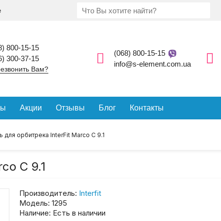
е
8) 800-15-15
(068) 800-15-15
6) 300-37-15
info@s-element.com.ua
езвонить Вам?
ды
Акции
Отзывы
Блог
Контакты
ь для орбитрека InterFit Marco C 9.1
co C 9.1
Производитель:
Interfit
Модель:
1295
Наличие:
Есть в наличии