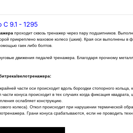
 C 9.1 - 1295
нажера
проходит сквозь тренажер через пару подшипников. Выполн
оторой прикреплено маховое колесо (шкив). Края оси выполнены в 
 помощью гаек либо болтов.
руговые движения педалей тренажера. Благодаря прочному металл
битрека/велотренажера:
 крайней части оси происходит вдоль бороздки стопорного кольца,
л части конуса происходит в тех случаях когда фиксация квадрата
епления ослабляет конструкцию.
хового колеса). Откол происходит при нарушении термической обра
лотренажера. Грани конуса срабатываются, если не проводить техн