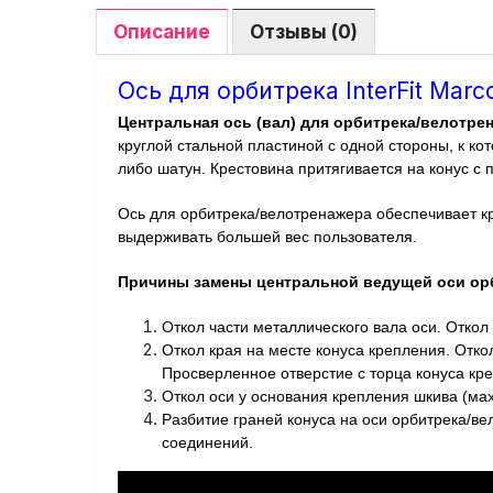
Описание
Отзывы (0)
Ось для орбитрека InterFit Marco
Центральная ось (вал) для орбитрека/велотре
круглой стальной пластиной с одной стороны, к к
либо шатун. Крестовина притягивается на конус с
Ось для орбитрека/велотренажера обеспечивает к
выдерживать большей вес пользователя.
Причины замены центральной ведущей оси ор
Откол части металлического вала оси. Откол
Откол края на месте конуса крепления. Отко
Просверленное отверстие с торца конуса кр
Откол оси у основания крепления шкива (ма
Разбитие граней конуса на оси орбитрека/ве
соединений.