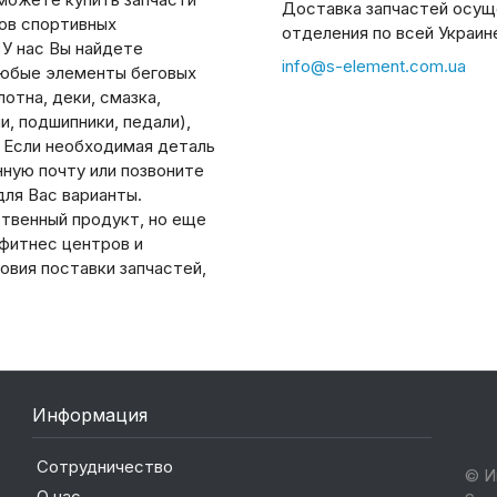
Доставка запчастей осущ
дов спортивных
отделения по всей Украин
 У нас Вы найдете
info@s-element.com.ua
юбые элементы беговых
отна, деки, смазка,
, подшипники, педали),
. Если необходимая деталь
нную почту или позвоните
ля Вас варианты.
ственный продукт, но еще
 фитнес центров и
овия поставки запчастей,
Информация
Сотрудничество
© И
О нас