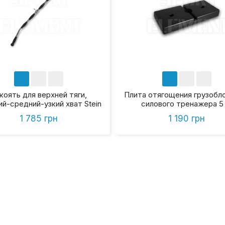
коять для верхней тяги,
Плита отягощения грузобл
й-средний-узкий хват Stein
силового тренажера 5 
Handledar DB7028
1 785 грн
1 190 грн