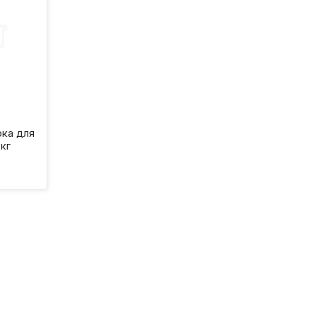
ока для
кг