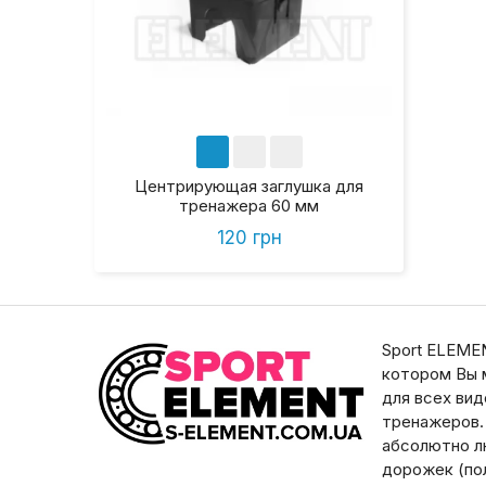
Центрирующая заглушка для
тренажера 60 мм
120 грн
Sport ELEMEN
котором Вы 
для всех ви
тренажеров.
абсолютно л
дорожек (пол